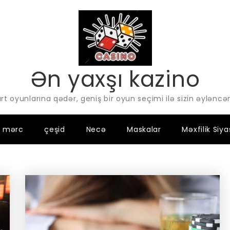
Ən yaxşı kazino
rt oyunlarına qədər, geniş bir oyun seçimi ilə sizin əyləncən
z mərc
çeşid
Necə
Maskalar
Məxfilik Siya