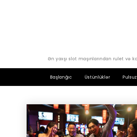
Skip
to
content
Ən yaxşı slot maşınlarından rulet və ka
Başlanğıc
Üstünlüklər
Pulsu