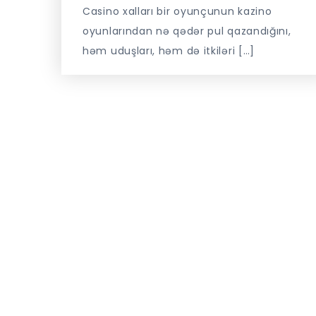
Casino xalları bir oyunçunun kazino
oyunlarından nə qədər pul qazandığını,
həm uduşları, həm də itkiləri […]