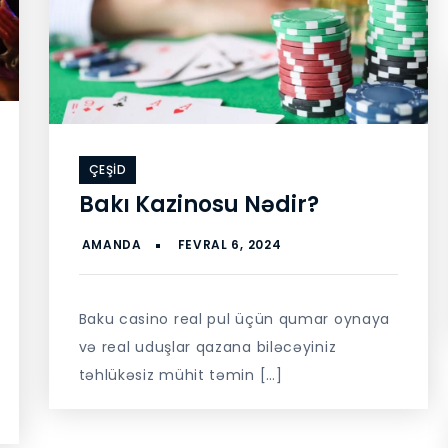
ÇEŞID
Bakı Kazinosu Nədir?
Baku casino real pul üçün qumar oynaya
və real uduşlar qazana biləcəyiniz
təhlükəsiz mühit təmin […]