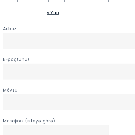
« Yan
Adınız
E-poçtunuz
Mövzu
Mesajınız (istəyə görə)