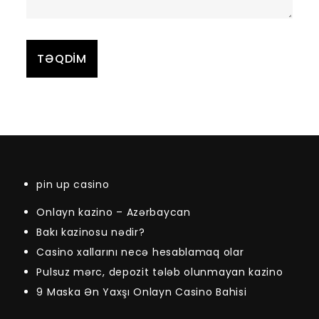
pin up casino
Onlayn kazino – Azərbaycan
Bakı kazinosu nədir?
Casino xallarını necə hesablamaq olar
Pulsuz mərc, depozit tələb olunmayan kazino
9 Maska Ən Yaxşı Onlayn Casino Bahisi